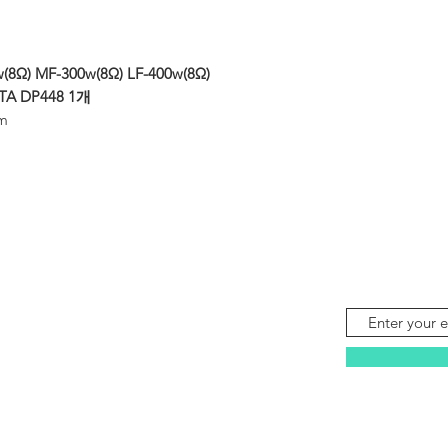
8Ω) MF-300w(8Ω) LF-400w(8Ω)
TA DP448 1개
mm